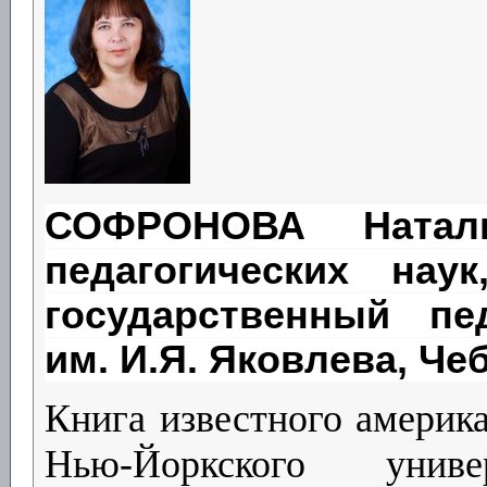
СОФРОНОВА Натали
педагогических нау
государственный пед
им. И.Я. Яковлева, Ч
Книга известного америка
Нью-Йоркского унив